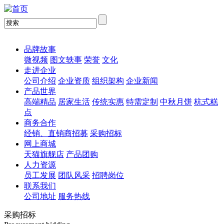
品牌故事
微视频
图文轶事
荣誉
文化
走进企业
公司介绍
企业资质
组织架构
企业新闻
产品世界
高端精品
居家生活
传统实惠
特需定制
中秋月饼
杭式糕
点
商务合作
经销、直销商招募
采购招标
网上商城
天猫旗舰店
产品团购
人力资源
员工发展
团队风采
招聘岗位
联系我们
公司地址
服务热线
采购招标